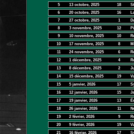
5
13 octobre, 2025
18
S
6
20 octobre, 2025
16
L
7
27 octobre, 2025
1
D
8
3 novembre, 2025
12
P
9
10 novembre, 2025
10
R
10
17 novembre, 2025
8
M
11
24 novembre, 2025
6
R
12
1 décembre, 2025
4
R
13
8 décembre, 2025
2
J
14
15 décembre, 2025
19
Va
15
5 janvier, 2026
17
S
16
12 janvier, 2026
15
J
17
19 janvier, 2026
13
É
18
26 janvier, 2026
11
N
19
2 février, 2026
9
R
20
9 février, 2026
19
Va
21
16 février, 2026
17
S